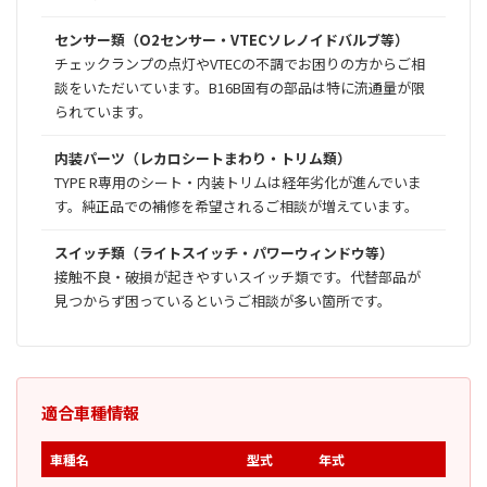
センサー類（O2センサー・VTECソレノイドバルブ等）
チェックランプの点灯やVTECの不調でお困りの方からご相
談をいただいています。B16B固有の部品は特に流通量が限
られています。
内装パーツ（レカロシートまわり・トリム類）
TYPE R専用のシート・内装トリムは経年劣化が進んでいま
す。純正品での補修を希望されるご相談が増えています。
スイッチ類（ライトスイッチ・パワーウィンドウ等）
接触不良・破損が起きやすいスイッチ類です。代替部品が
見つからず困っているというご相談が多い箇所です。
適合車種情報
車種名
型式
年式