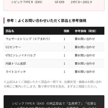
シビック TYPE R（EK9）
GF-EK9
1997.8〜2001.9
参考：よくお問い合わせいただく部品と参考価格
部品名
個数
参考価格（税抜）
ウェザーストリップ（ドアまわり）
1
要お問い合わせ
O2センサー
1
要お問い合わせ
VTECソレノイドバルブ
1
要お問い合わせ
内装トリム各部
1
要お問い合わせ
ライトスイッチ
1
要お問い合わせ
※上記はよくご相談いただく部品の一例です。在庫状況・価格はお問い合わ
せ時にご案内いたします。取り寄せ可否を含め、まずはご相談ください。
シビック TYPE R（EK9）の純正部品で「生産終了」「在庫な