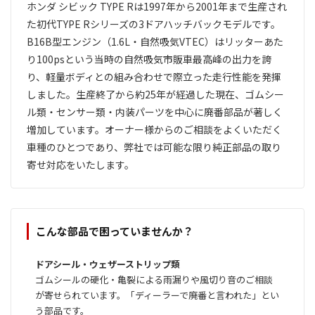
ホンダ シビック TYPE Rは1997年から2001年まで生産され
た初代TYPE Rシリーズの3ドアハッチバックモデルです。
B16B型エンジン（1.6L・自然吸気VTEC）はリッターあた
り100psという当時の自然吸気市販車最高峰の出力を誇
り、軽量ボディとの組み合わせで際立った走行性能を発揮
しました。生産終了から約25年が経過した現在、ゴムシー
ル類・センサー類・内装パーツを中心に廃番部品が著しく
増加しています。オーナー様からのご相談をよくいただく
車種のひとつであり、弊社では可能な限り純正部品の取り
寄せ対応をいたします。
こんな部品で困っていませんか？
ドアシール・ウェザーストリップ類
ゴムシールの硬化・亀裂による雨漏りや風切り音のご相談
が寄せられています。「ディーラーで廃番と言われた」とい
う部品です。